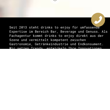
Seit 2013 steht drinks to enjoy für umfassende
Expertise im Bereich Bar, Beverage und Genuss. Als
Fachagentur kommt drinks to enjoy direkt aus der
Szene und vermittelt kompetent zwischen
Gastronomie, Getränkeindustrie und Endkonsument.
Wir setzen Trends, entwickeln Ihre Innovationen
weiter und setzen Produkte gezielt in Szene.
Enjoy „drinks to enjoy“.
EVENTS UND
BARKULTUR
Wir machen Ihren Anlass zu einem unvergesslichen
Erlebnis.
mehr erfahren