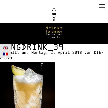
LONGDRINK_39
Erstellt am:
Montag, 2. April 2018
von
DTE-
Admin
PRIVATE EVENTS
CORPORATE EVENTS
KONZEPTE / CONSULTING
REFERENZEN
VERMIETUNG
TEAM / KONTAKT