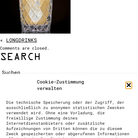
COCKTAIL SHOW
ANFRAGE
«
LONGDRINKS
Comments are closed.
SEARCH
Suchen:
RECENT COMMENTS
Cookie-Zustimmung
ARCHIVES
verwalten
CATEGORIES
Keine Kategorien
Die technische Speicherung oder der Zugriff, der
META
ausschließlich zu anonymen statistischen Zwecken
verwendet wird. Ohne eine Vorladung, die
Anmelden
freiwillige Zustimmung deines
Eintrags-Feed
Internetdienstanbieters oder zusätzliche
Aufzeichnungen von Dritten können die zu diesem
Kommentar-Feed
Zweck gespeicherten oder abgerufenen Informationen
WordPress.org