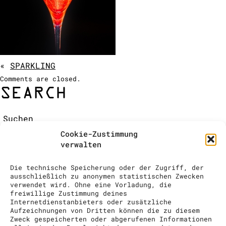
COCKTAIL SHOW
ANFRAGE
«
SPARKLING
Comments are closed.
SEARCH
Suchen:
RECENT COMMENTS
Cookie-Zustimmung
ARCHIVES
verwalten
CATEGORIES
Keine Kategorien
Die technische Speicherung oder der Zugriff, der
META
ausschließlich zu anonymen statistischen Zwecken
verwendet wird. Ohne eine Vorladung, die
Anmelden
freiwillige Zustimmung deines
Eintrags-Feed
Internetdienstanbieters oder zusätzliche
Aufzeichnungen von Dritten können die zu diesem
Kommentar-Feed
Zweck gespeicherten oder abgerufenen Informationen
WordPress.org