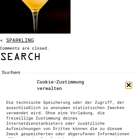
COCKTAIL SHOW
ANFRAGE
«
SPARKLING
Comments are closed.
SEARCH
Suchen:
RECENT COMMENTS
Cookie-Zustimmung
ARCHIVES
verwalten
CATEGORIES
Keine Kategorien
Die technische Speicherung oder der Zugriff, der
META
ausschließlich zu anonymen statistischen Zwecken
verwendet wird. Ohne eine Vorladung, die
Anmelden
freiwillige Zustimmung deines
Eintrags-Feed
Internetdienstanbieters oder zusätzliche
Aufzeichnungen von Dritten können die zu diesem
Kommentar-Feed
Zweck gespeicherten oder abgerufenen Informationen
WordPress.org