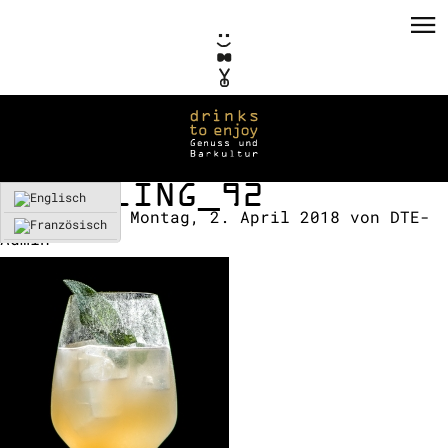
SPARKLING_92
Erstellt am:
Montag, 2. April 2018
von
DTE-
Admin
PRIVATE EVENTS
CORPORATE EVENTS
KONZEPTE / CONSULTING
REFERENZEN
VERMIETUNG
TEAM / KONTAKT