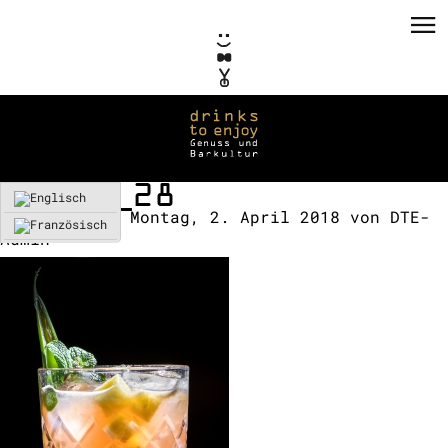
SWEET_28
Erstellt am:
Montag, 2. April 2018
von
DTE-
Admin
PRIVATE EVENTS
CORPORATE EVENTS
KONZEPTE / CONSULTING
REFERENZEN
VERMIETUNG
TEAM / KONTAKT