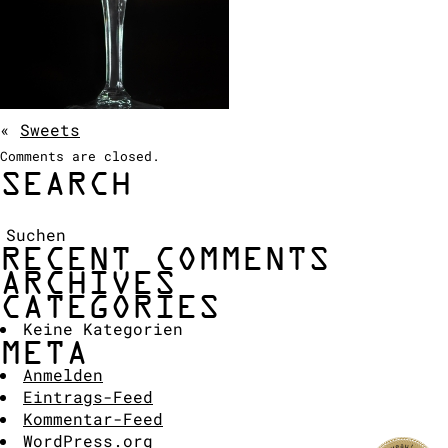
COCKTAIL SHOW
ANFRAGE
«
Sweets
Comments are closed.
SEARCH
Suchen:
RECENT COMMENTS
ARCHIVES
CATEGORIES
Keine Kategorien
META
Anmelden
Eintrags-Feed
Kommentar-Feed
WordPress.org