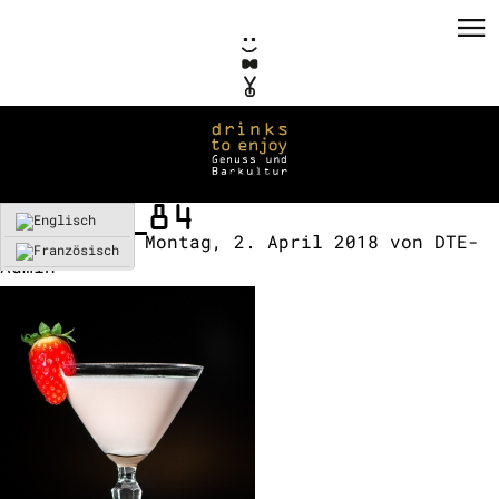
SWEET_84
Erstellt am:
Montag, 2. April 2018
von
DTE-
Admin
PRIVATE EVENTS
CORPORATE EVENTS
KONZEPTE / CONSULTING
REFERENZEN
VERMIETUNG
TEAM / KONTAKT