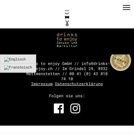
drinks to enjoy GmbH // info@drinks-
to-enjoy.ch // Im Grindel 29, 8932
Mettmenstetten // 00 41 (0) 43 818
PRIVATE EVENTS
74 10
Impressum
Datenschutzerklärung
CORPORATE EVENTS
Folgen sie uns:
KONZEPTE / CONSULTING
REFERENZEN
VERMIETUNG
TEAM / KONTAKT