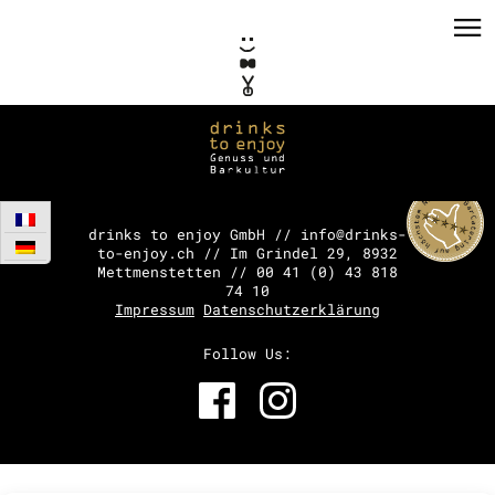
BAR CATERING
drinks to enjoy GmbH // info@drinks-
to-enjoy.ch // Im Grindel 29, 8932
Mettmenstetten // 00 41 (0) 43 818
74 10
Impressum
Datenschutzerklärung
PRIVATE EVENTS
Follow Us:
CORPORATE EVENTS
CONCEPTS / CONSULTING
BAR COACHING
REFERENCES