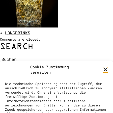
ÉQUIPE / CONTACT
COCKTAIL SHOW
DEMANDE DE RENSEIGNEMENTS
«
LONGDRINKS
Comments are closed.
SEARCH
Suchen:
RECENT COMMENTS
Cookie-Zustimmung
ARCHIVES
verwalten
CATEGORIES
No categories
Die technische Speicherung oder der Zugriff, der
META
ausschließlich zu anonymen statistischen Zwecken
verwendet wird. Ohne eine Vorladung, die
Log in
freiwillige Zustimmung deines
Entries feed
Internetdienstanbieters oder zusätzliche
Aufzeichnungen von Dritten können die zu diesem
Comments feed
Zweck gespeicherten oder abgerufenen Informationen
WordPress.org