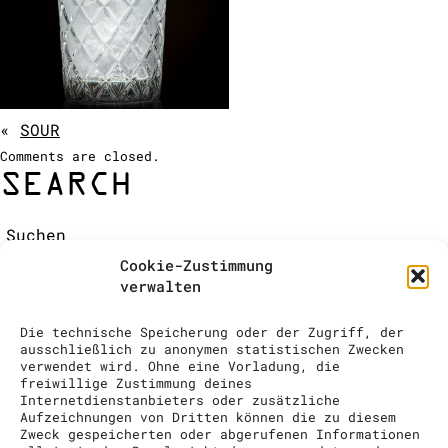
ÉQUIPE / CONTACT
COCKTAIL SHOW
DEMANDE DE RENSEIGNEMENTS
«
SOUR
Comments are closed.
SEARCH
Suchen:
RECENT COMMENTS
Cookie-Zustimmung
ARCHIVES
verwalten
CATEGORIES
No categories
Die technische Speicherung oder der Zugriff, der
META
ausschließlich zu anonymen statistischen Zwecken
verwendet wird. Ohne eine Vorladung, die
Log in
freiwillige Zustimmung deines
Entries feed
Internetdienstanbieters oder zusätzliche
Aufzeichnungen von Dritten können die zu diesem
Comments feed
Zweck gespeicherten oder abgerufenen Informationen
WordPress.org