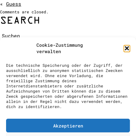
«
Guess
ÉQUIPE / CONTACT
Comments are closed.
COCKTAIL SHOW
SEARCH
Suchen:
DEMANDE DE RENSEIGNEMENTS
RECENT COMMENTS
Cookie-Zustimmung
ARCHIVES
verwalten
CATEGORIES
No categories
Die technische Speicherung oder der Zugriff, der
META
ausschließlich zu anonymen statistischen Zwecken
verwendet wird. Ohne eine Vorladung, die
Log in
freiwillige Zustimmung deines
Entries feed
Internetdienstanbieters oder zusätzliche
Aufzeichnungen von Dritten können die zu diesem
Comments feed
Zweck gespeicherten oder abgerufenen Informationen
WordPress.org
allein in der Regel nicht dazu verwendet werden,
dich zu identifizieren.
drinks to enjoy GmbH // info@drinks-
to-enjoy.ch // Im Grindel 29, 8932
Mettmenstetten // 00 41 (0) 43 818
Akzeptieren
74 10
Impressum
Datenschutzerklärung