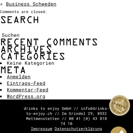
«
Business Schweden
COCKTAIL SHOW
Comments are closed.
ANFRAGE
SEARCH
Suchen:
RECENT COMMENTS
ARCHIVES
CATEGORIES
Keine Kategorien
META
Anmelden
Eintrags-Feed
Kommentar-Feed
WordPress.org
drinks to enjoy GmbH // info@drinks-
to-enjoy.ch // Im Grindel 29, 8932
Mettmenstetten // 00 41 (0) 43 818
74 10
Impressum
Datenschutzerklärung