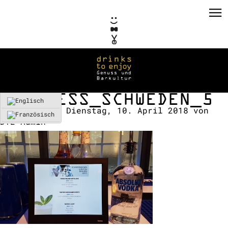
BUSINESS_SCHWEDEN_5
Erstellt am:
Dienstag, 10. April 2018
von
DTE-Admin
PRIVATE EVENTS
CORPORATE EVENTS
KONZEPTE / CONSULTING
REFERENZEN
VERMIETUNG
TEAM / KONTAKT