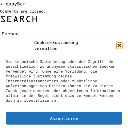
«
easyBar
COCKTAIL SHOW
Comments are closed.
ANFRAGE
SEARCH
Suchen:
RECENT COMMENTS
Cookie-Zustimmung
ARCHIVES
verwalten
CATEGORIES
Keine Kategorien
Die technische Speicherung oder der Zugriff, der
META
ausschließlich zu anonymen statistischen Zwecken
verwendet wird. Ohne eine Vorladung, die
Anmelden
freiwillige Zustimmung deines
Eintrags-Feed
Internetdienstanbieters oder zusätzliche
Aufzeichnungen von Dritten können die zu diesem
Kommentar-Feed
Zweck gespeicherten oder abgerufenen Informationen
WordPress.org
allein in der Regel nicht dazu verwendet werden,
dich zu identifizieren.
drinks to enjoy GmbH // info@drinks-
to-enjoy.ch // Im Grindel 29, 8932
Mettmenstetten // 00 41 (0) 43 818
Akzeptieren
74 10
Impressum
Datenschutzerklärung