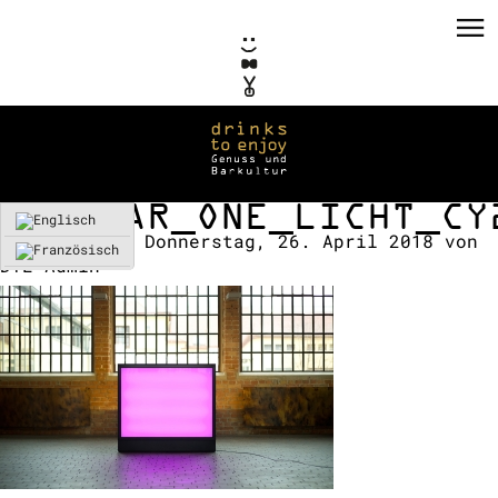
EASYBAR_ONE_LICHT_CY
Erstellt am:
Donnerstag, 26. April 2018
von
DTE-Admin
PRIVATE EVENTS
CORPORATE EVENTS
KONZEPTE / CONSULTING
REFERENZEN
VERMIETUNG
TEAM / KONTAKT