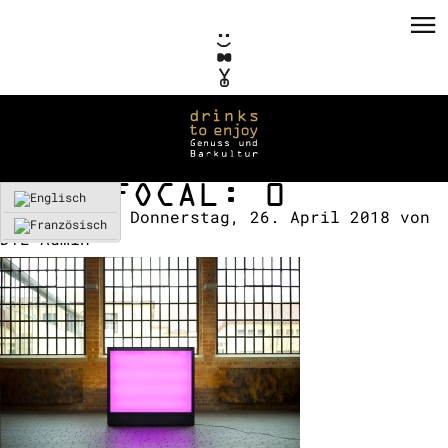
HYPERFOCAL: 0
Erstellt am:
Donnerstag, 26. April 2018
von
DTE-Admin
PRIVATE EVENTS
CORPORATE EVENTS
KONZEPTE / CONSULTING
REFERENZEN
VERMIETUNG
TEAM / KONTAKT