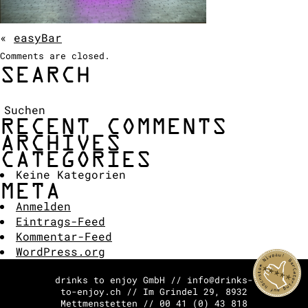
COCKTAIL SHOW
ANFRAGE
«
easyBar
Comments are closed.
SEARCH
Suchen:
RECENT COMMENTS
ARCHIVES
CATEGORIES
Keine Kategorien
META
Anmelden
Eintrags-Feed
Kommentar-Feed
WordPress.org
drinks to enjoy GmbH // info@drinks-
to-enjoy.ch // Im Grindel 29, 8932
Mettmenstetten // 00 41 (0) 43 818