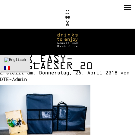
FELIX_EASY-
BAR_GLAESER_20
Erstellt am:
Donnerstag, 26. April 2018
von
PRIVATE EVENTS
DTE-Admin
CORPORATE EVENTS
KONZEPTE / CONSULTING
REFERENZEN
VERMIETUNG
TEAM / KONTAKT