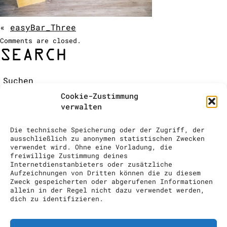
COCKTAIL SHOW
ANFRAGE
«
easyBar_Three
Comments are closed.
SEARCH
Suchen:
RECENT COMMENTS
Cookie-Zustimmung
ARCHIVES
verwalten
CATEGORIES
Keine Kategorien
Die technische Speicherung oder der Zugriff, der
META
ausschließlich zu anonymen statistischen Zwecken
verwendet wird. Ohne eine Vorladung, die
Anmelden
freiwillige Zustimmung deines
Eintrags-Feed
Internetdienstanbieters oder zusätzliche
Aufzeichnungen von Dritten können die zu diesem
Kommentar-Feed
Zweck gespeicherten oder abgerufenen Informationen
WordPress.org
allein in der Regel nicht dazu verwendet werden,
dich zu identifizieren.
drinks to enjoy GmbH // info@drinks-
to-enjoy.ch // Im Grindel 29, 8932
Mettmenstetten // 00 41 (0) 43 818