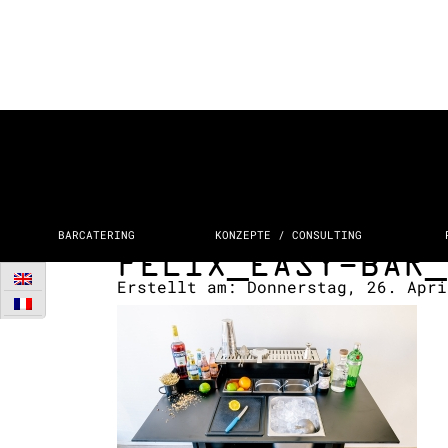
BARCATERING
KONZEPTE / CONSULTING
FELIX_EASY-BAR_
Erstellt am:
Donnerstag, 26. Apr