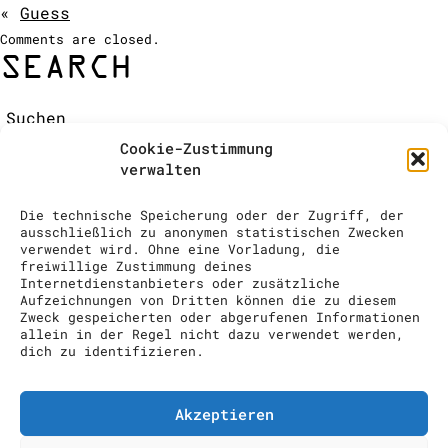
«
Guess
COCKTAIL SHOW
Comments are closed.
ANFRAGE
SEARCH
Suchen:
RECENT COMMENTS
Cookie-Zustimmung
ARCHIVES
verwalten
CATEGORIES
Keine Kategorien
Die technische Speicherung oder der Zugriff, der
META
ausschließlich zu anonymen statistischen Zwecken
verwendet wird. Ohne eine Vorladung, die
Anmelden
freiwillige Zustimmung deines
Eintrags-Feed
Internetdienstanbieters oder zusätzliche
Aufzeichnungen von Dritten können die zu diesem
Kommentar-Feed
Zweck gespeicherten oder abgerufenen Informationen
WordPress.org
allein in der Regel nicht dazu verwendet werden,
dich zu identifizieren.
drinks to enjoy GmbH // info@drinks-
to-enjoy.ch // Im Grindel 29, 8932
Mettmenstetten // 00 41 (0) 43 818
Akzeptieren
74 10
Impressum
Datenschutzerklärung