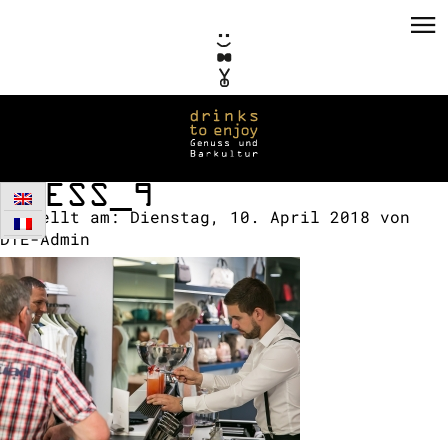
GUESS_9
Erstellt am:
Dienstag, 10. April 2018
von
DTE-Admin
PRIVATE EVENTS
CORPORATE EVENTS
KONZEPTE / CONSULTING
REFERENZEN
VERMIETUNG
TEAM / KONTAKT