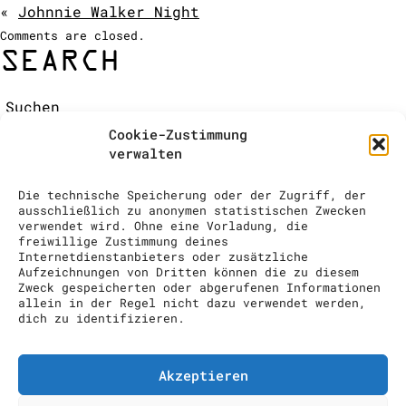
«
Johnnie Walker Night
COCKTAIL SHOW
Comments are closed.
ANFRAGE
SEARCH
Suchen:
RECENT COMMENTS
Cookie-Zustimmung
ARCHIVES
verwalten
CATEGORIES
Keine Kategorien
Die technische Speicherung oder der Zugriff, der
META
ausschließlich zu anonymen statistischen Zwecken
verwendet wird. Ohne eine Vorladung, die
Anmelden
freiwillige Zustimmung deines
Eintrags-Feed
Internetdienstanbieters oder zusätzliche
Aufzeichnungen von Dritten können die zu diesem
Kommentar-Feed
Zweck gespeicherten oder abgerufenen Informationen
WordPress.org
allein in der Regel nicht dazu verwendet werden,
dich zu identifizieren.
drinks to enjoy GmbH // info@drinks-
to-enjoy.ch // Im Grindel 29, 8932
Mettmenstetten // 00 41 (0) 43 818
Akzeptieren
74 10
Impressum
Datenschutzerklärung