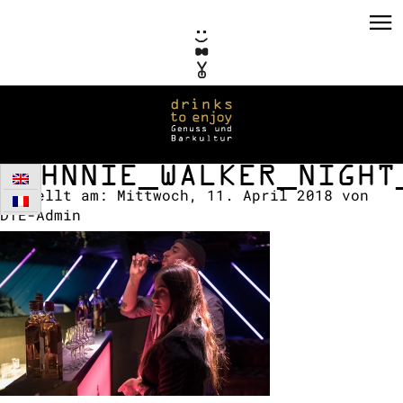
JOHNNIE_WALKER_NIGHT
Erstellt am:
Mittwoch, 11. April 2018
von
DTE-Admin
PRIVATE EVENTS
CORPORATE EVENTS
KONZEPTE / CONSULTING
REFERENZEN
VERMIETUNG
TEAM / KONTAKT