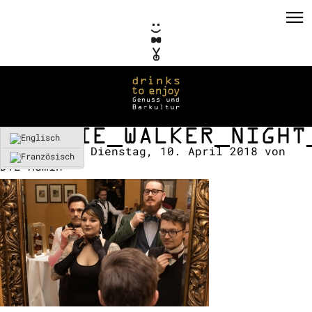
JOHNNIE_WALKER_NIGHT
Erstellt am:
Dienstag, 10. April 2018
von
DTE-Admin
PRIVATE EVENTS
CORPORATE EVENTS
KONZEPTE / CONSULTING
REFERENZEN
VERMIETUNG
TEAM / KONTAKT