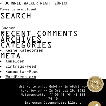
«
JOHNNIE WALKER NIGHT ZÜRICH
COCKTAIL SHOW
Comments are closed.
ANFRAGE
SEARCH
Suchen:
RECENT COMMENTS
ARCHIVES
CATEGORIES
Keine Kategorien
META
Anmelden
Eintrags-Feed
Kommentar-Feed
WordPress.org
drinks to enjoy GmbH // info@drinks-
to-enjoy.ch // Im Grindel 29, 8932
Mettmenstetten // 00 41 (0) 43 818
74 10
Impressum
Datenschutzerklärung