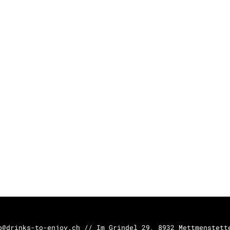
o@drinks-to-enjoy.ch // Im Grindel 29, 8932 Mettmenstett