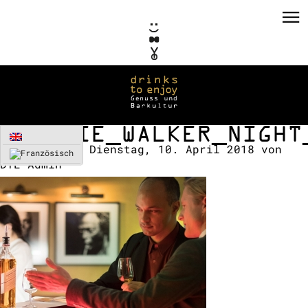
JOHNNIE_WALKER_NIGHT
Erstellt am:
Dienstag, 10. April 2018
von
DTE-Admin
PRIVATE EVENTS
CORPORATE EVENTS
KONZEPTE / CONSULTING
REFERENZEN
VERMIETUNG
TEAM / KONTAKT