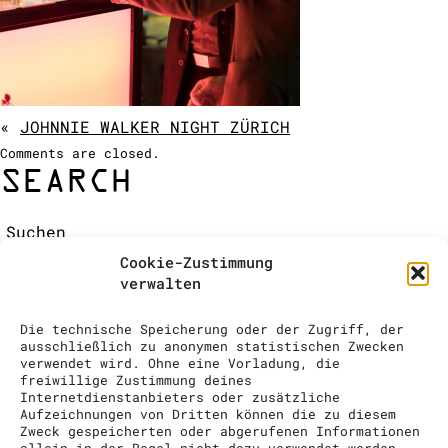
COCKTAIL SHOW
ANFRAGE
«
JOHNNIE WALKER NIGHT ZÜRICH
Comments are closed.
SEARCH
Suchen:
RECENT COMMENTS
Cookie-Zustimmung
ARCHIVES
verwalten
CATEGORIES
Keine Kategorien
Die technische Speicherung oder der Zugriff, der
META
ausschließlich zu anonymen statistischen Zwecken
verwendet wird. Ohne eine Vorladung, die
Anmelden
freiwillige Zustimmung deines
Eintrags-Feed
Internetdienstanbieters oder zusätzliche
Aufzeichnungen von Dritten können die zu diesem
Kommentar-Feed
Zweck gespeicherten oder abgerufenen Informationen
WordPress.org
allein in der Regel nicht dazu verwendet werden,