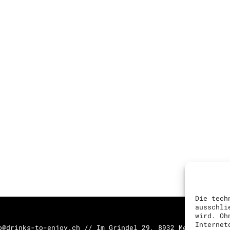
Die tech
ausschli
wird. Oh
Internet
o@drinks-to-enjoy.ch // Im Grindel 29, 8932 Mettmenstett