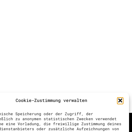
Cookie-Zustimmung verwalten
nische Speicherung oder der Zugriff, der
eßlich zu anonymen statistischen Zwecken verwendet
ne eine Vorladung, die freiwillige Zustimmung deines
dienstanbieters oder zusätzliche Aufzeichnungen von
en // 00 41 (0) 43 818 74 10