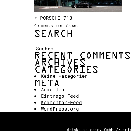
«
PORSCHE 718
Comments are closed.
SEARCH
Suchen:
RECENT COMMENTS
ARCHIVES
CATEGORIES
Keine Kategorien
META
Anmelden
Eintrags-Feed
Kommentar-Feed
WordPress.org
drinks to enjoy GmbH // inf