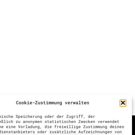
Cookie-Zustimmung verwalten
nische Speicherung oder der Zugriff, der
eßlich zu anonymen statistischen Zwecken verwendet
ne eine Vorladung, die freiwillige Zustimmung deines
dienstanbieters oder zusätzliche Aufzeichnungen von
en // 00 41 (0) 43 818 74 10