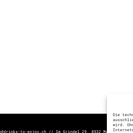
Die tech
ausschli
wird. Oh
Internet
o@drinks-to-enjoy.ch // Im Grindel 29, 8932 Mettmenstett