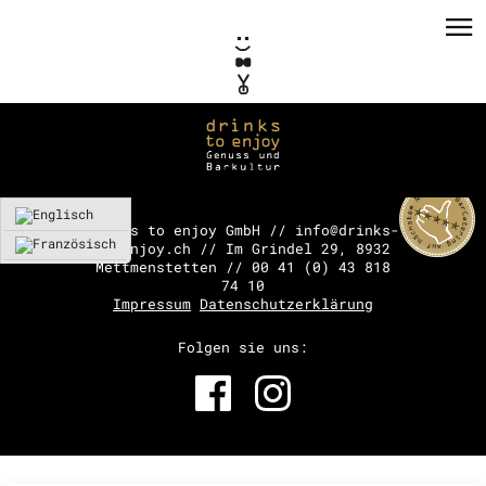
drinks to enjoy GmbH // info@drinks-
to-enjoy.ch // Im Grindel 29, 8932
Mettmenstetten // 00 41 (0) 43 818
PRIVATE EVENTS
74 10
Impressum
Datenschutzerklärung
CORPORATE EVENTS
Folgen sie uns:
KONZEPTE / CONSULTING
REFERENZEN
VERMIETUNG
TEAM / KONTAKT