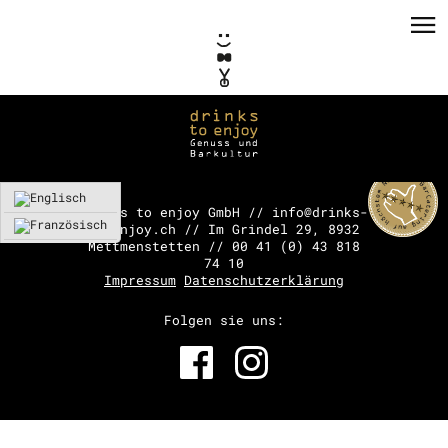
drinks to enjoy GmbH // info@drinks-
to-enjoy.ch // Im Grindel 29, 8932
Mettmenstetten // 00 41 (0) 43 818
PRIVATE EVENTS
74 10
Impressum
Datenschutzerklärung
CORPORATE EVENTS
Folgen sie uns:
KONZEPTE / CONSULTING
REFERENZEN
VERMIETUNG
TEAM / KONTAKT