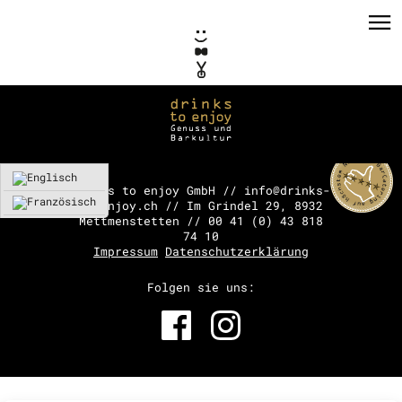
drinks to enjoy GmbH // info@drinks-
to-enjoy.ch // Im Grindel 29, 8932
Mettmenstetten // 00 41 (0) 43 818
PRIVATE EVENTS
74 10
Impressum
Datenschutzerklärung
CORPORATE EVENTS
Folgen sie uns:
KONZEPTE / CONSULTING
REFERENZEN
VERMIETUNG
TEAM / KONTAKT