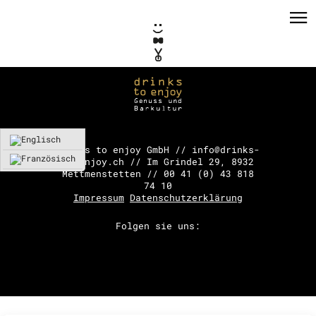
drinks to enjoy GmbH // info@drinks-
to-enjoy.ch // Im Grindel 29, 8932
Mettmenstetten // 00 41 (0) 43 818
PRIVATE EVENTS
74 10
Impressum
Datenschutzerklärung
CORPORATE EVENTS
Folgen sie uns:
KONZEPTE / CONSULTING
REFERENZEN
VERMIETUNG
TEAM / KONTAKT