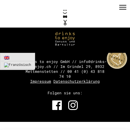
drinks to enjoy GmbH // info@drinks-
to-enjoy.ch // Im Grindel 29, 8932
Mettmenstetten // 00 41 (0) 43 818
PRIVATE EVENTS
74 10
Impressum
Datenschutzerklärung
CORPORATE EVENTS
Folgen sie uns:
KONZEPTE / CONSULTING
REFERENZEN
VERMIETUNG
TEAM / KONTAKT