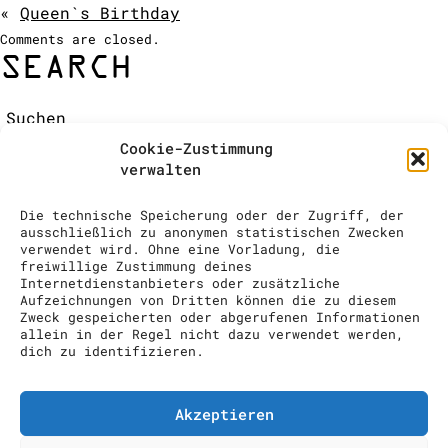
«
Queen`s Birthday
ÉQUIPE / CONTACT
Comments are closed.
COCKTAIL SHOW
SEARCH
Suchen:
DEMANDE DE RENSEIGNEMENTS
RECENT COMMENTS
Cookie-Zustimmung
ARCHIVES
verwalten
CATEGORIES
No categories
Die technische Speicherung oder der Zugriff, der
META
ausschließlich zu anonymen statistischen Zwecken
verwendet wird. Ohne eine Vorladung, die
Log in
freiwillige Zustimmung deines
Entries feed
Internetdienstanbieters oder zusätzliche
Aufzeichnungen von Dritten können die zu diesem
Comments feed
Zweck gespeicherten oder abgerufenen Informationen
WordPress.org
allein in der Regel nicht dazu verwendet werden,
dich zu identifizieren.
drinks to enjoy GmbH // info@drinks-
to-enjoy.ch // Im Grindel 29, 8932
Mettmenstetten // 00 41 (0) 43 818
Akzeptieren
74 10
Impressum
Datenschutzerklärung