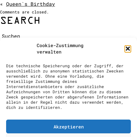
«
Queen`s Birthday
COCKTAIL SHOW
Comments are closed.
ANFRAGE
SEARCH
Suchen:
RECENT COMMENTS
Cookie-Zustimmung
ARCHIVES
verwalten
CATEGORIES
Keine Kategorien
Die technische Speicherung oder der Zugriff, der
META
ausschließlich zu anonymen statistischen Zwecken
verwendet wird. Ohne eine Vorladung, die
Anmelden
freiwillige Zustimmung deines
Eintrags-Feed
Internetdienstanbieters oder zusätzliche
Aufzeichnungen von Dritten können die zu diesem
Kommentar-Feed
Zweck gespeicherten oder abgerufenen Informationen
WordPress.org
allein in der Regel nicht dazu verwendet werden,
dich zu identifizieren.
drinks to enjoy GmbH // info@drinks-
to-enjoy.ch // Im Grindel 29, 8932
Mettmenstetten // 00 41 (0) 43 818
Akzeptieren
74 10
Impressum
Datenschutzerklärung