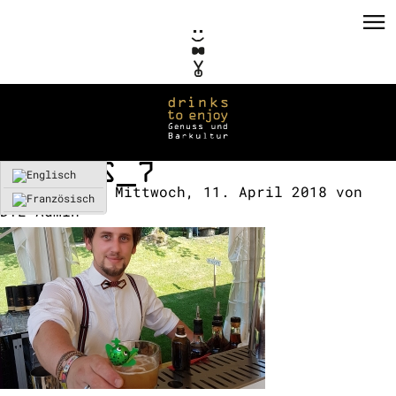
QUEENS_7
Erstellt am:
Mittwoch, 11. April 2018
von
DTE-Admin
PRIVATE EVENTS
CORPORATE EVENTS
KONZEPTE / CONSULTING
REFERENZEN
VERMIETUNG
TEAM / KONTAKT